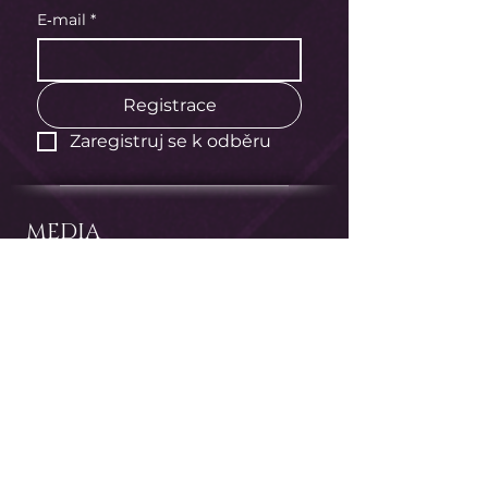
E‑mail
*
Registrace
Zaregistruj se k odběru
MEDIA
Radio Show
Playlisty
INFO
FAQ / Informace
Podmínky
Ochrana osobních údajů
Manifesto